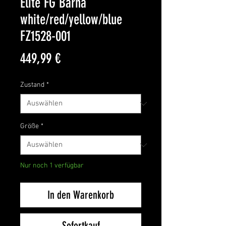
Elite FG Barna
white/red/yellow/blue
FZ1528-001
Preis
449,99 €
Zustand
*
Größe
*
Nur noch 1 verfügbar
In den Warenkorb
Sofortkauf