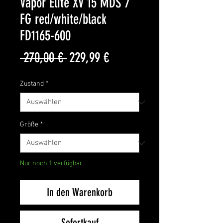
Vapor Elite XV 15 MDS 7
FG red/white/black
FD1165-600
Standardpreis
Sale-
 270,00 € 
229,99 €
Preis
Zustand
*
Größe
*
Nur noch 1 verfügbar
In den Warenkorb
Sofortkauf