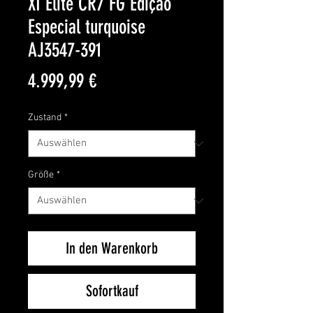
XI Elite CR7 FG Edição
Especial turquoise
AJ3547-391
Preis
4.999,99 €
Zustand
*
Größe
*
In den Warenkorb
Sofortkauf