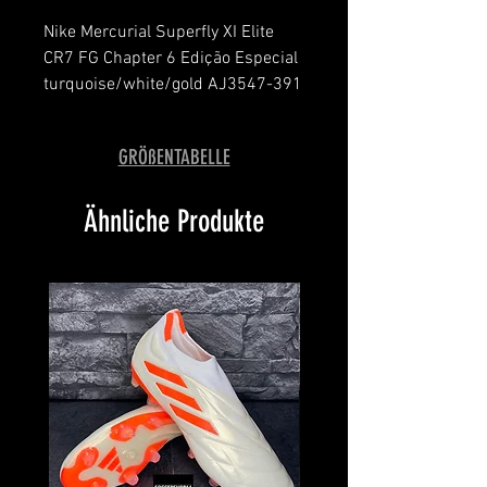
Nike Mercurial Superfly XI Elite
CR7 FG Chapter 6 Edição Especial
turquoise/white/gold AJ3547-391
message for details
brand new with box and bag
GRÖßENTABELLE
limited to 154 pairs
#143
Ähnliche Produkte