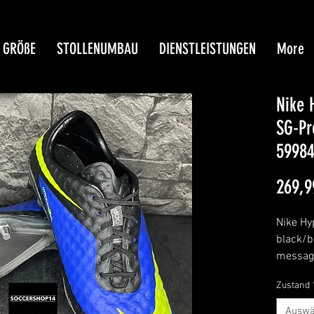
GRÖßE
STOLLENUMBAU
DIENSTLEISTUNGEN
More
Nike 
SG-Pr
59984
269,9
Nike H
black/b
message
FG to S
Zustand
Auswä