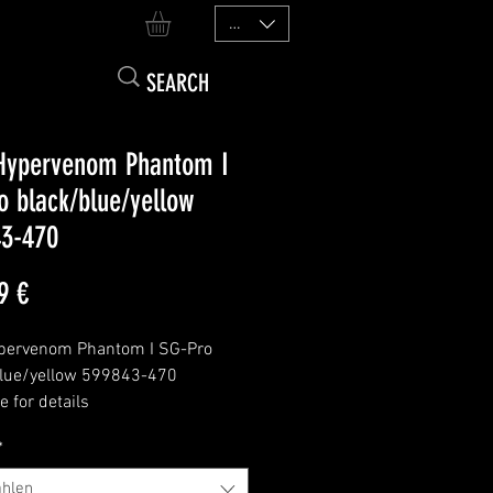
EUR (€)
Hypervenom Phantom I
o black/blue/yellow
3-470
Preis
9 €
ypervenom Phantom I SG-Pro
lue/yellow 599843-470
 for details
G conversion
*
hlen