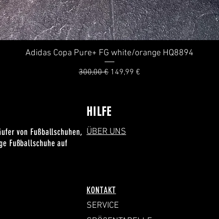
Adidas Copa Pure+ FG white/orange HQ8894
Schnellansicht
Standardpreis
Sale-Preis
300,00 €
149,99 €
HILFE
äufer von Fußballschuhen,
ÜBER UNS
ige Fußballschuhe auf
KONTAKT
SERVICE