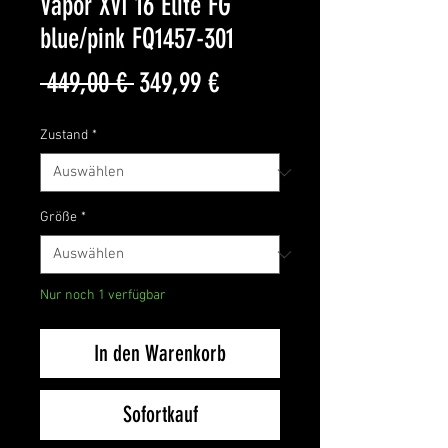
Vapor XVI 16 Elite FG
blue/pink FQ1457-301
Standardpreis
Sale-
 449,00 € 
349,99 €
Preis
Zustand
*
Größe
*
Nur noch 1 verfügbar
In den Warenkorb
Sofortkauf