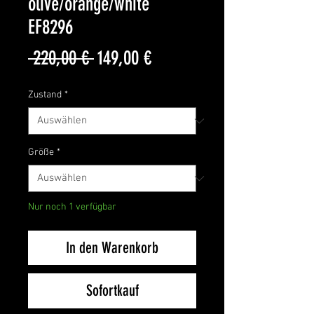
olive/orange/white
EF8296
Standardpreis
Sale-
 220,00 € 
149,00 €
Preis
Zustand
*
Größe
*
Nur noch 1 verfügbar
In den Warenkorb
Sofortkauf