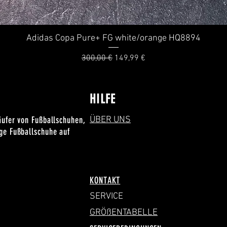
Adidas Copa Pure+ FG white/orange HQ8894
Schnellansicht
Standardpreis
Sale-Preis
300,00 €
149,99 €
HILFE
äufer von Fußballschuhen,
ÜBER UNS
ige Fußballschuhe auf
KONTAKT
SERVICE
GRÖßENTABELLE