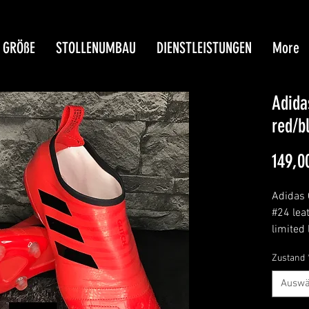
GRÖßE
STOLLENUMBAU
DIENSTLEISTUNGEN
More
Adida
red/b
149,0
Adidas 
#24 lea
limited 
message
Zustand
brand 
Auswä