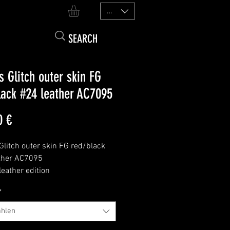
EUR (€)
s Glitch outer skin FG
lack #24 leather AC7095
Preis
0 €
Glitch outer skin FG red/black
ther AC7095
leather edition
 for details
*
new
hlen