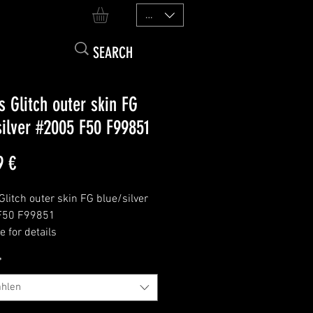
EUR (€)
s Glitch outer skin FG
silver #2005 F50 F99851
Preis
9 €
Glitch outer skin FG blue/silver
F50 F99851
 for details
*
hlen