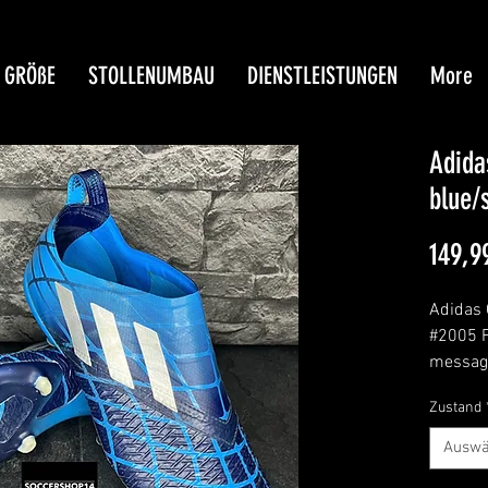
GRÖßE
STOLLENUMBAU
DIENSTLEISTUNGEN
More
Adida
blue/
149,9
Adidas 
#2005 
message
Zustand
Auswä