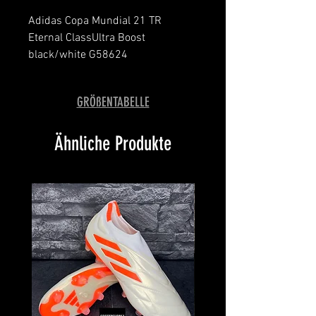
Adidas Copa Mundial 21 TR
Eternal ClassUltra Boost
black/white G58624
message for details
with box
GRÖßENTABELLE
Ähnliche Produkte