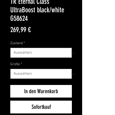
TR Eternal Class
UltraBoost black/white
G58624
Preis
269,99 €
Zustand
*
Größe
*
In den Warenkorb
Sofortkauf