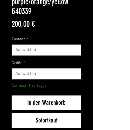
purple/orange/yellow
G40339
Preis
200,00 €
Zustand
*
Größe
*
Nur noch 1 verfügbar
In den Warenkorb
Sofortkauf