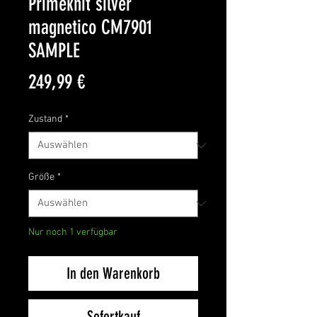
Primeknit silver
magnetico CM7901
SAMPLE
Preis
249,99 €
Zustand
*
Größe
*
Nur noch 1 verfügbar
In den Warenkorb
Sofortkauf